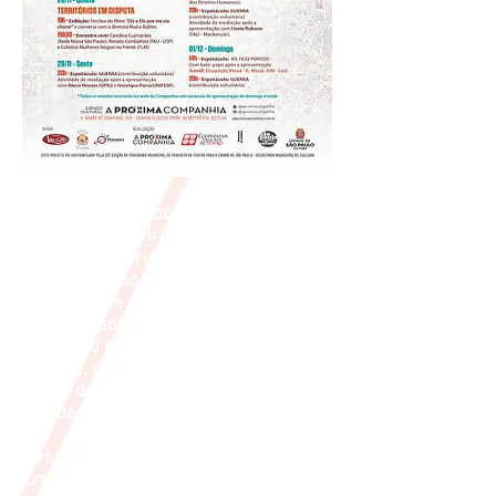
A quarta edição do ciclo de atividades
O Humano e O Urbano desta vez com
o tema Territórios Cruzados reunindo
e encontrando e reencontrando
pessoas que estiveram conosco na
pesquisa sobre os territórios da
cidade no projeto Tebas - A Cidade em
Disputa, contemplado na 32ª edição
da Lei de Fomento ao Teatro para a
Cidade de São Paulo.
O Humano e o Urbano - Territórios
Cruzados acontece do dia 27 de