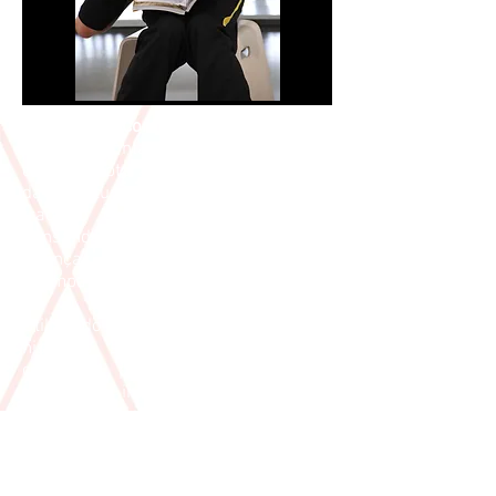
A Próxima Companhia
preparou um
série de contações de histórias nas
quais adaptaram-se desde clássicos
da literatura mundial até lendas de
tradição oral. Estas foram criadas
pensando em todas as idades, das
crianças até os adultos que as
acompanham.
Utilizando a máscara do palhaço, as
histórias são contadas de forma
cômica, proporcionando outras
formas de interação com o público
que participa e intervém no
desenrolar da história. Muitas vezes
de maneira atrapalhada, a dupla ou o
trio traz a história para o público